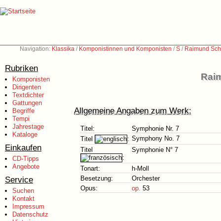
Navigation:
Klassika
/
Komponistinnen und Komponisten
/
S
/
Raimund Sch
Rubriken
Raim
Komponisten
Dirigenten
Textdichter
Gattungen
Allgemeine Angaben zum Werk:
Begriffe
Tempi
Jahrestage
Titel:
Symphonie Nr. 7
Kataloge
Symphony No. 7
Titel
:
Einkaufen
Titel
Symphonie N° 7
:
CD-Tipps
Angebote
Tonart:
h-Moll
Service
Besetzung:
Orchester
Opus:
op.
53
Suchen
Kontakt
Impressum
Datenschutz