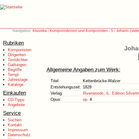
Navigation:
Klassika
/
Komponistinnen und Komponisten
/
S
/
Johann (Vate
Rubriken
Johan
Komponisten
Dirigenten
Textdichter
Gattungen
Allgemeine Angaben zum Werk:
Begriffe
Tempi
Jahrestage
Titel:
Kettenbrücke-Walzer
Kataloge
Entstehungszeit:
1828
Einkaufen
Verlag:
Riverwoods, IL: Edition Silvertr
Opus:
op.
4
CD-Tipps
Angebote
Service
Suchen
Kontakt
Impressum
Datenschutz