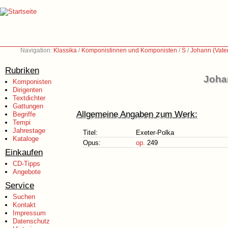
Navigation:
Klassika
/
Komponistinnen und Komponisten
/
S
/
Johann (Vate
Rubriken
Johan
Komponisten
Dirigenten
Textdichter
Gattungen
Allgemeine Angaben zum Werk:
Begriffe
Tempi
Jahrestage
Titel:
Exeter-Polka
Kataloge
Opus:
op.
249
Einkaufen
CD-Tipps
Angebote
Service
Suchen
Kontakt
Impressum
Datenschutz