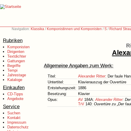
Navigation:
Klassika
/
Komponistinnen und Komponisten
/
S
/
Richard Stra
Rubriken
R
Komponisten
Alexa
Dirigenten
Textdichter
Gattungen
Allgemeine Angaben zum Werk:
Begriffe
Tempi
Jahrestage
Titel:
Alexander Ritter
: Der faule Ha
Kataloge
Untertitel:
Klavierauszug der Ouvertüre
Einkaufen
Entstehungszeit:
1886
Besetzung:
Klavier
CD-Tipps
Angebote
Opus:
AV
184A:
Alexander Ritter
: De
TrV
140:
Ouvertüre zu „Der fa
Service
Suchen
Kontakt
Impressum
Datenschutz