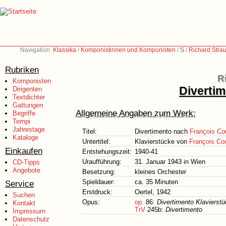
Navigation:
Klassika
/
Komponistinnen und Komponisten
/
S
/
Richard Stra
Rubriken
R
Komponisten
Diverti
Dirigenten
Textdichter
Gattungen
Allgemeine Angaben zum Werk:
Begriffe
Tempi
Jahrestage
Titel:
Divertimento nach
François Co
Kataloge
Untertitel:
Klavierstücke von
François Co
Einkaufen
Entstehungszeit:
1940-41
Uraufführung:
31. Januar 1943 in Wien
CD-Tipps
Angebote
Besetzung:
kleines Orchester
Spieldauer:
ca. 35 Minuten
Service
Erstdruck:
Oertel, 1942
Suchen
Opus:
op.
86:
Divertimento Klavierst
Kontakt
TrV
245b:
Divertimento
Impressum
Datenschutz