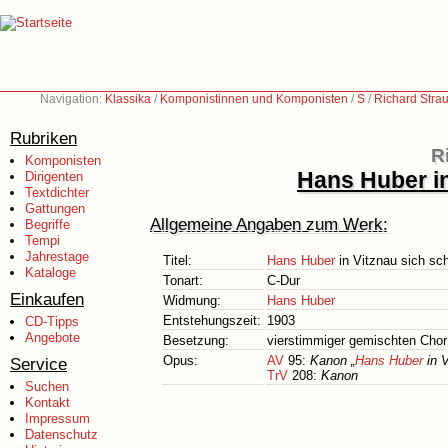
Navigation:
Klassika
/
Komponistinnen und Komponisten
/
S
/
Richard Stra
Rubriken
R
Komponisten
Hans Huber i
Dirigenten
Textdichter
Gattungen
Allgemeine Angaben zum Werk:
Begriffe
Tempi
Jahrestage
Titel:
Hans Huber
in Vitznau sich sc
Kataloge
Tonart:
C-Dur
Einkaufen
Widmung:
Hans Huber
Entstehungszeit:
1903
CD-Tipps
Angebote
Besetzung:
vierstimmiger gemischten Chor
Opus:
AV
95:
Kanon „
Hans Huber
in V
Service
TrV
208:
Kanon
Suchen
Kontakt
Impressum
Datenschutz