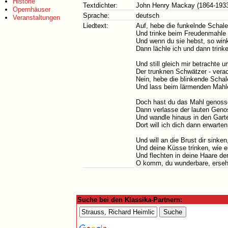
Historie
Textdichter:
John Henry Mackay (1864-193
Opernhäuser
Sprache:
deutsch
Veranstaltungen
Liedtext:
Auf, hebe die funkelnde Scha
Und trinke beim Freudenmahle 
Und wenn du sie hebst, so wink
Dann lächle ich und dann trinke 
Und still gleich mir betrachte 
Der trunknen Schwätzer - verac
Nein, hebe die blinkende Schale
Und lass beim lärmenden Mahle 
Doch hast du das Mahl genossen
Dann verlasse der lauten Genos
Und wandle hinaus in den Gar
Dort will ich dich dann erwarte
Und will an die Brust dir sinken
Und deine Küsse trinken, wie e
Und flechten in deine Haare de
O komm, du wunderbare, erseh
Suche bei den Klassika-Partnern: