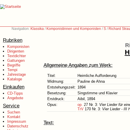
Navigation:
Klassika
/
Komponistinnen und Komponisten
/
S
/
Richard Stra
Rubriken
R
Komponisten
H
Dirigenten
Textdichter
Gattungen
Allgemeine Angaben zum Werk:
Begriffe
Tempi
Jahrestage
Titel:
Heimliche Aufforderung
Kataloge
Widmung:
Pauline de Ahna
Einkaufen
Entstehungszeit:
1894
Besetzung:
Singstimme und Klavier
CD-Tipps
Angebote
Erstdruck:
Aibil, 1894
Opus:
op.
27 Nr. 3:
Vier Lieder für ei
Service
TrV
170 Nr. 3:
Vier Lieder - III
Suchen
Kontakt
Impressum
Text:
Datenschutz