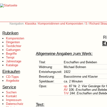
Navigation:
Klassika
/
Komponistinnen und Komponisten
/
S
/
Richard Stra
Rubriken
R
Komponisten
E
Dirigenten
Textdichter
Gattungen
Allgemeine Angaben zum Werk:
Begriffe
Tempi
Jahrestage
Titel:
Erschaffen und Beleben
Kataloge
Widmung:
Michael Bohnen
Einkaufen
Entstehungszeit:
1922
Besetzung:
Bassstimme und Klavier
CD-Tipps
Angebote
Spieldauer:
ca. 2 Minuten
Opus:
op.
87 Nr. 2:
Vier Gesänge für 
Service
AV
106:
Erschaffen und Beleb
Suchen
TrV
244:
Erschaffen und Beleb
Kontakt
Impressum
Datenschutz
Text: