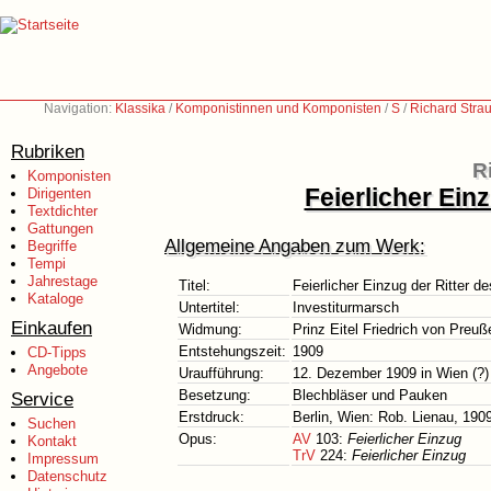
Navigation:
Klassika
/
Komponistinnen und Komponisten
/
S
/
Richard Stra
Rubriken
R
Komponisten
Feierlicher Ein
Dirigenten
Textdichter
Gattungen
Allgemeine Angaben zum Werk:
Begriffe
Tempi
Jahrestage
Titel:
Feierlicher Einzug der Ritter d
Kataloge
Untertitel:
Investiturmarsch
Einkaufen
Widmung:
Prinz Eitel Friedrich von Preuß
Entstehungszeit:
1909
CD-Tipps
Angebote
Uraufführung:
12. Dezember 1909 in Wien (?)
Besetzung:
Blechbläser und Pauken
Service
Erstdruck:
Berlin, Wien: Rob. Lienau, 190
Suchen
Opus:
AV
103:
Feierlicher Einzug
Kontakt
TrV
224:
Feierlicher Einzug
Impressum
Datenschutz