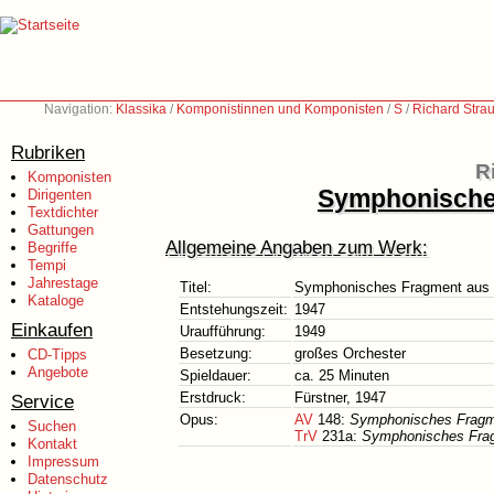
Navigation:
Klassika
/
Komponistinnen und Komponisten
/
S
/
Richard Stra
Rubriken
R
Komponisten
Symphonische
Dirigenten
Textdichter
Gattungen
Allgemeine Angaben zum Werk:
Begriffe
Tempi
Jahrestage
Titel:
Symphonisches Fragment aus 
Kataloge
Entstehungszeit:
1947
Einkaufen
Uraufführung:
1949
Besetzung:
großes Orchester
CD-Tipps
Angebote
Spieldauer:
ca. 25 Minuten
Erstdruck:
Fürstner, 1947
Service
Opus:
AV
148:
Symphonisches Fragm
Suchen
TrV
231a:
Symphonisches Fra
Kontakt
Impressum
Datenschutz