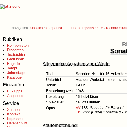
Navigation:
Klassika
/
Komponistinnen und Komponisten
/
S
/
Richard Stra
Rubriken
R
Komponisten
Sonat
Dirigenten
Textdichter
Gattungen
Allgemeine Angaben zum Werk:
Begriffe
Tempi
Jahrestage
Titel:
Sonatine Nr. 1 für 16 Holzbläse
Kataloge
Untertitel:
Aus der Werkstatt eines Invali
Einkaufen
Tonart:
F-Dur
Entstehungszeit:
1943
CD-Tipps
Angebote
Besetzung:
16 Holzbläser
Spieldauer:
ca. 28 Minuten
Service
Opus:
AV
135:
Sonatine für Bläser I
Suchen
TrV
288:
(Erste) Sonatine (F-Du
Kontakt
Impressum
Datenschutz
Kaufempfehlung: