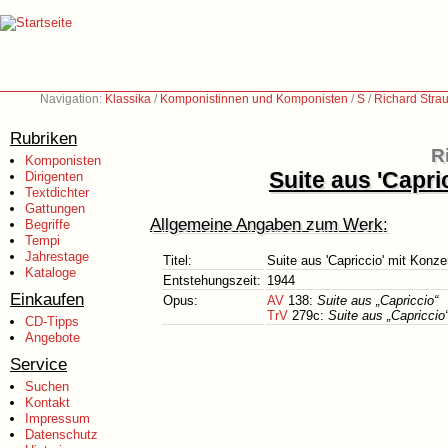
Navigation:
Klassika
/
Komponistinnen und Komponisten
/
S
/
Richard Stra
Rubriken
R
Komponisten
Suite aus 'Capr
Dirigenten
Textdichter
Gattungen
Allgemeine Angaben zum Werk:
Begriffe
Tempi
Jahrestage
Titel:
Suite aus 'Capriccio' mit Konz
Kataloge
Entstehungszeit:
1944
Einkaufen
Opus:
AV
138:
Suite aus „Capriccio“
TrV
279c:
Suite aus „Capriccio
CD-Tipps
Angebote
Service
Suchen
Kontakt
Impressum
Datenschutz