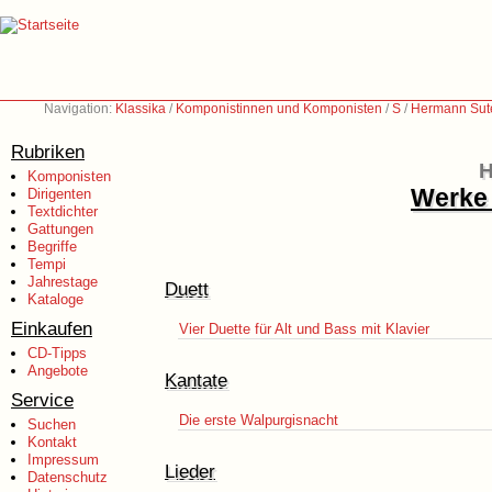
Navigation:
Klassika
/
Komponistinnen und Komponisten
/
S
/
Hermann Sute
Rubriken
H
Komponisten
Werke 
Dirigenten
Textdichter
Gattungen
Begriffe
Tempi
Jahrestage
Duett
Kataloge
Einkaufen
Vier Duette für Alt und Bass mit Klavier
CD-Tipps
Angebote
Kantate
Service
Die erste Walpurgisnacht
Suchen
Kontakt
Impressum
Lieder
Datenschutz