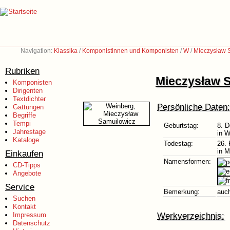
Navigation:
Klassika
/
Komponistinnen und Komponisten
/
W
/
Mieczysław 
Rubriken
Mieczysław S
Komponisten
Dirigenten
Textdichter
Persönliche Daten:
Gattungen
Begriffe
Tempi
Geburtstag:
8. 
Jahrestage
in 
Kataloge
Todestag:
26. 
in 
Einkaufen
Namensformen:
CD-Tipps
Angebote
Service
Bemerkung:
auch
Suchen
Kontakt
Werkverzeichnis:
Impressum
Datenschutz