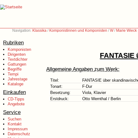
Navigation:
Klassika
/
Komponistinnen und Komponisten
/
W
/
Marie Wieck
Rubriken
Komponisten
FANTASIE ü
Dirigenten
Textdichter
Gattungen
Allgemeine Angaben zum Werk:
Begriffe
Tempi
Jahrestage
Titel:
FANTASIE über skandinavische
Kataloge
Tonart:
F-Dur
Einkaufen
Besetzung:
Viola, Klavier
Erstdruck:
Otto Wernthal / Berlin
CD-Tipps
Angebote
Service
Suchen
Kontakt
Impressum
Datenschutz