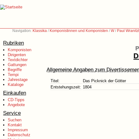
Navigation:
Klassika
/
Komponistinnen und Komponisten
/
W
/
Paul Wranitz
Rubriken
P
Komponisten
D
Dirigenten
Textdichter
Gattungen
Allgemeine Angaben zum Divertissemen
Begriffe
Tempi
Jahrestage
Titel:
Das Picknick der Götter
Kataloge
Entstehungszeit:
1804
Einkaufen
CD-Tipps
Angebote
Service
Suchen
Kontakt
Impressum
Datenschutz