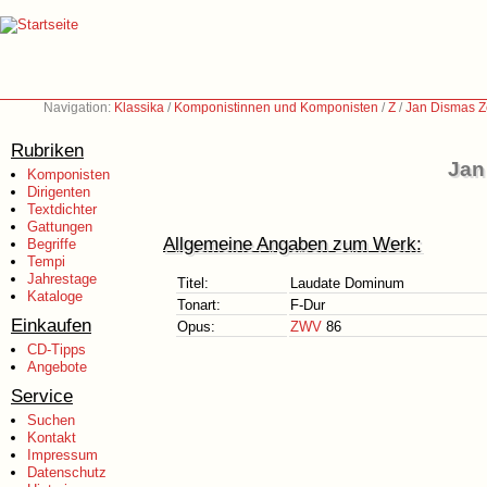
Navigation:
Klassika
/
Komponistinnen und Komponisten
/
Z
/
Jan Dismas Z
Rubriken
Jan
Komponisten
Dirigenten
Textdichter
Gattungen
Allgemeine Angaben zum Werk:
Begriffe
Tempi
Jahrestage
Titel:
Laudate Dominum
Kataloge
Tonart:
F-Dur
Einkaufen
Opus:
ZWV
86
CD-Tipps
Angebote
Service
Suchen
Kontakt
Impressum
Datenschutz