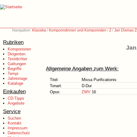
Navigation:
Klassika
/
Komponistinnen und Komponisten
/
Z
/
Jan Dismas Z
Rubriken
Jan
Komponisten
Dirigenten
Textdichter
Gattungen
Allgemeine Angaben zum Werk:
Begriffe
Tempi
Jahrestage
Titel:
Missa Purificationis
Kataloge
Tonart:
D-Dur
Einkaufen
Opus:
ZWV
16
CD-Tipps
Angebote
Service
Suchen
Kontakt
Impressum
Datenschutz