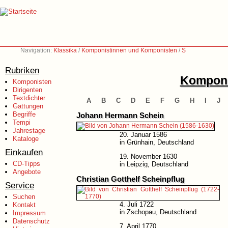
Navigation:
Klassika
/
Komponistinnen und Komponisten
/
S
Rubriken
Komponi
Komponisten
Dirigenten
Textdichter
A
B
C
D
E
F
G
H
I
J
Gattungen
Begriffe
Johann Hermann Schein
Tempi
Jahrestage
20. Januar 1586
Kataloge
in Grünhain, Deutschland
Einkaufen
19. November 1630
CD-Tipps
in Leipzig, Deutschland
Angebote
Christian Gotthelf Scheinpflug
Service
Suchen
4. Juli 1722
Kontakt
in Zschopau, Deutschland
Impressum
Datenschutz
7. April 1770