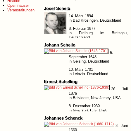
Historie
in Rudolstadt, Deutschland
Opernhäuser
Josef Schelb
Veranstaltungen
14. März 1894
in Bad Krozingen, Deutschland
8. Februar 1977
in Freiburg im Breisgau,
Deutschland
Johann Schelle
6.
September 1648
in Geising, Deutschland
10. März 1701
in Leipzig, Deutschland
Ernest Schelling
26. Juli
1876
in Belvidere, New Jersey, USA
8. Dezember 1939
in New York City, USA
Johannes Schenck
3. Juni
1660