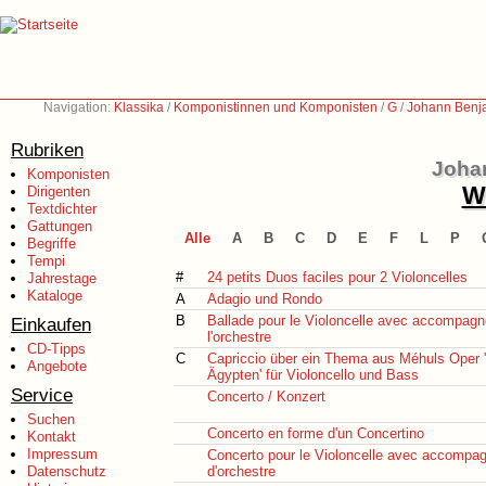
Navigation:
Klassika
/
Komponistinnen und Komponisten
/
G
/
Johann Benj
Rubriken
Joha
Komponisten
We
Dirigenten
Textdichter
Gattungen
Alle
A
B
C
D
E
F
L
P
Begriffe
Tempi
#
24 petits Duos faciles pour 2 Violoncelles
Jahrestage
Kataloge
A
Adagio und Rondo
B
Ballade pour le Violoncelle avec accompag
Einkaufen
l'orchestre
CD-Tipps
C
Capriccio über ein Thema aus Méhuls Oper 
Angebote
Ägypten' für Violoncello und Bass
Service
Concerto / Konzert
Suchen
Concerto en forme d'un Concertino
Kontakt
Impressum
Concerto pour le Violoncelle avec accomp
Datenschutz
d'orchestre