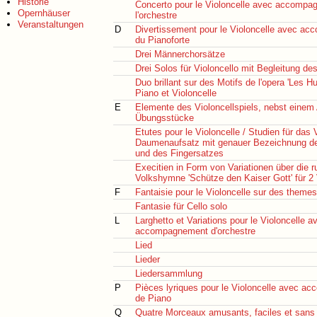
Historie
Concerto pour le Violoncelle avec accompa
Opernhäuser
l'orchestre
Veranstaltungen
D
Divertissement pour le Violoncelle avec a
du Pianoforte
Drei Männerchorsätze
Drei Solos für Violoncello mit Begleitung de
Duo brillant sur des Motifs de l'opera 'Les H
Piano et Violoncelle
E
Elemente des Violoncellspiels, nebst einem 
Übungsstücke
Etutes pour le Violoncelle / Studien für das 
Daumenaufsatz mit genauer Bezeichnung der
und des Fingersatzes
Execitien in Form von Variationen über die 
Volkshymne 'Schütze den Kaiser Gott' für 2 V
F
Fantaisie pour le Violoncelle sur des theme
Fantasie für Cello solo
L
Larghetto et Variations pour le Violoncelle a
accompagnement d'orchestre
Lied
Lieder
Liedersammlung
P
Pièces lyriques pour le Violoncelle avec 
de Piano
Q
Quatre Morceaux amusants, faciles et sans 