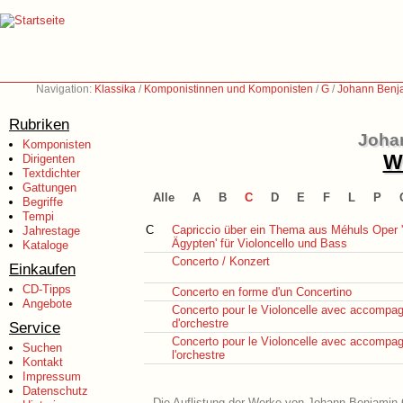
Navigation:
Klassika
/
Komponistinnen und Komponisten
/
G
/
Johann Benj
Rubriken
Joha
Komponisten
We
Dirigenten
Textdichter
Gattungen
Alle
A
B
C
D
E
F
L
P
Begriffe
Tempi
C
Capriccio über ein Thema aus Méhuls Oper 
Jahrestage
Ägypten' für Violoncello und Bass
Kataloge
Concerto / Konzert
Einkaufen
CD-Tipps
Concerto en forme d'un Concertino
Angebote
Concerto pour le Violoncelle avec accomp
d'orchestre
Service
Concerto pour le Violoncelle avec accompa
Suchen
l'orchestre
Kontakt
Impressum
Datenschutz
Die Auflistung der Werke von Johann Benjamin G