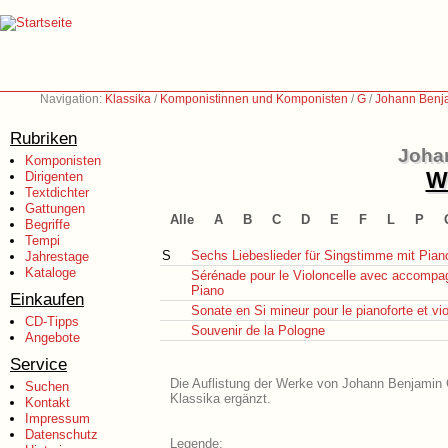
Navigation:
Klassika
/
Komponistinnen und Komponisten
/
G
/
Johann Benj
Rubriken
Joha
Komponisten
We
Dirigenten
Textdichter
Gattungen
Alle
A
B
C
D
E
F
L
P
Begriffe
Tempi
S
Sechs Liebeslieder für Singstimme mit Pian
Jahrestage
Kataloge
Sérénade pour le Violoncelle avec accomp
Piano
Einkaufen
Sonate en Si mineur pour le pianoforte et vio
CD-Tipps
Souvenir de la Pologne
Angebote
Service
Die Auflistung der Werke von Johann Benjamin G
Suchen
Klassika ergänzt.
Kontakt
Impressum
Datenschutz
Legende: