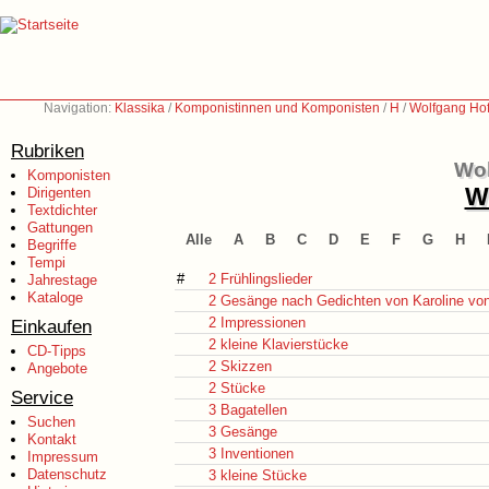
Navigation:
Klassika
/
Komponistinnen und Komponisten
/
H
/
Wolfgang Ho
Rubriken
Wol
Komponisten
We
Dirigenten
Textdichter
Gattungen
Alle
A
B
C
D
E
F
G
H
Begriffe
Tempi
#
2 Frühlingslieder
Jahrestage
Kataloge
2 Gesänge nach Gedichten von Karoline vo
2 Impressionen
Einkaufen
2 kleine Klavierstücke
CD-Tipps
2 Skizzen
Angebote
2 Stücke
Service
3 Bagatellen
Suchen
3 Gesänge
Kontakt
3 Inventionen
Impressum
Datenschutz
3 kleine Stücke