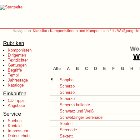
Navigation:
Klassika
/
Komponistinnen und Komponisten
/
H
/
Wolfgang Ho
Rubriken
Wol
Komponisten
We
Dirigenten
Textdichter
Gattungen
Alle
A
B
C
D
E
F
G
H
Begriffe
Tempi
S
Sappho
Jahrestage
Kataloge
Scherzo
Scherzo
Einkaufen
Scherzo
CD-Tipps
Scherzo brillante
Angebote
Schwarz und Weiß
Service
Schwetzinger Serenade
Suchen
Septett
Kontakt
Serenade
Impressum
Datenschutz
Sextett