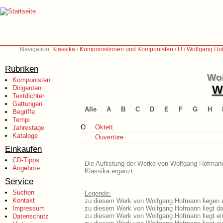
Navigation:
Klassika
/
Komponistinnen und Komponisten
/
H
/
Wolfgang Ho
Rubriken
Wol
Komponisten
We
Dirigenten
Textdichter
Gattungen
Alle
A
B
C
D
E
F
G
H
Begriffe
Tempi
O
Oktett
Jahrestage
Kataloge
Ouvertüre
Einkaufen
CD-Tipps
Die Auflistung der Werke von Wolfgang Hofmann 
Angebote
Klassika ergänzt.
Service
Suchen
Legende:
Kontakt
zu diesem Werk von Wolfgang Hofmann liegen au
Impressum
zu diesem Werk von Wolfgang Hofmann liegt das
zu diesem Werk von Wolfgang Hofmann liegt e
Datenschutz