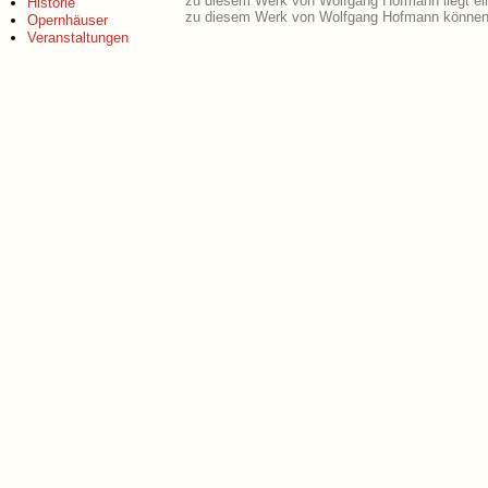
zu diesem Werk von Wolfgang Hofmann liegt e
Historie
zu diesem Werk von Wolfgang Hofmann können 
Opernhäuser
Veranstaltungen