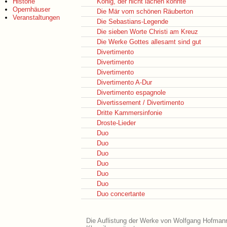
Historie
König, der nicht lachen konnte
Opernhäuser
Die Mär vom schönen Räuberton
Veranstaltungen
Die Sebastians-Legende
Die sieben Worte Christi am Kreuz
Die Werke Gottes allesamt sind gut
Divertimento
Divertimento
Divertimento
Divertimento A-Dur
Divertimento espagnole
Divertissement / Divertimento
Dritte Kammersinfonie
Droste-Lieder
Duo
Duo
Duo
Duo
Duo
Duo
Duo concertante
Die Auflistung der Werke von Wolfgang Hofmann 