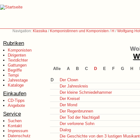
Navigation:
Klassika
/
Komponistinnen und Komponisten
/
H
/
Wolfgang Ho
Rubriken
Wol
Komponisten
We
Dirigenten
Textdichter
Gattungen
Alle
A
B
C
D
E
F
G
H
Begriffe
Tempi
D
Der Clown
Jahrestage
Kataloge
Der Jahreskreis
Der kleine Schmiedehammer
Einkaufen
Der Kreisel
CD-Tipps
Der Mond
Angebote
Der Regenbrunnen
Service
Der Tod der Nachtigall
Suchen
Der verlorene Sohn
Kontakt
Dialog
Impressum
Datenschutz
Die Geschichte von den 3 lustigen Musikan