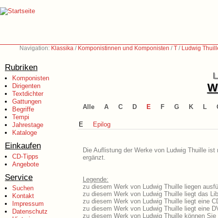
Navigation:
Klassika
/
Komponistinnen und Komponisten
/
T
/
Ludwig Thuil
Rubriken
L
Komponisten
We
Dirigenten
Textdichter
Gattungen
Alle
A
C
D
E
F
G
K
L
Begriffe
Tempi
E
Epilog
Jahrestage
Kataloge
Einkaufen
Die Auflistung der Werke von Ludwig Thuille ist
CD-Tipps
ergänzt.
Angebote
Service
Legende:
zu diesem Werk von Ludwig Thuille liegen ausfü
Suchen
zu diesem Werk von Ludwig Thuille liegt das Lib
Kontakt
zu diesem Werk von Ludwig Thuille liegt eine 
Impressum
zu diesem Werk von Ludwig Thuille liegt eine 
Datenschutz
zu diesem Werk von Ludwig Thuille können Sie 