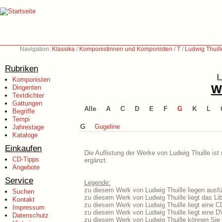
Navigation:
Klassika
/
Komponistinnen und Komponisten
/
T
/
Ludwig Thuil
Rubriken
L
Komponisten
We
Dirigenten
Textdichter
Gattungen
Alle
A
C
D
E
F
G
K
L
Begriffe
Tempi
G
Gugeline
Jahrestage
Kataloge
Einkaufen
Die Auflistung der Werke von Ludwig Thuille ist
CD-Tipps
ergänzt.
Angebote
Service
Legende:
zu diesem Werk von Ludwig Thuille liegen ausfü
Suchen
zu diesem Werk von Ludwig Thuille liegt das Lib
Kontakt
zu diesem Werk von Ludwig Thuille liegt eine 
Impressum
zu diesem Werk von Ludwig Thuille liegt eine 
Datenschutz
zu diesem Werk von Ludwig Thuille können Sie 