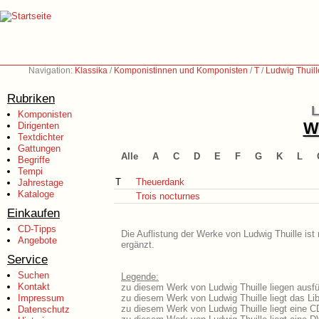
Navigation:
Klassika
/
Komponistinnen und Komponisten
/
T
/
Ludwig Thuil
Rubriken
L
Komponisten
We
Dirigenten
Textdichter
Gattungen
Alle
A
C
D
E
F
G
K
L
Begriffe
Tempi
T
Theuerdank
Jahrestage
Kataloge
Trois nocturnes
Einkaufen
CD-Tipps
Die Auflistung der Werke von Ludwig Thuille ist
Angebote
ergänzt.
Service
Suchen
Legende:
Kontakt
zu diesem Werk von Ludwig Thuille liegen ausfü
Impressum
zu diesem Werk von Ludwig Thuille liegt das Lib
zu diesem Werk von Ludwig Thuille liegt eine 
Datenschutz