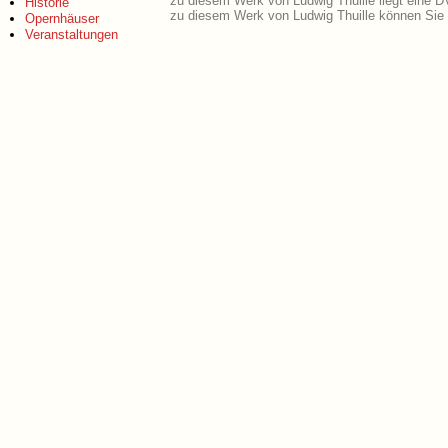
zu diesem Werk von Ludwig Thuille liegt eine 
Historie
zu diesem Werk von Ludwig Thuille können Sie 
Opernhäuser
Veranstaltungen