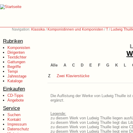
Navigation:
Klassika
/
Komponistinnen und Komponisten
/
T
/
Ludwig Thuil
Rubriken
L
Komponisten
We
Dirigenten
Textdichter
Gattungen
Alle
A
C
D
E
F
G
K
L
Begriffe
Tempi
Z
Zwei Klavierstücke
Jahrestage
Kataloge
Einkaufen
CD-Tipps
Die Auflistung der Werke von Ludwig Thuille ist
Angebote
ergänzt.
Service
Legende:
Suchen
zu diesem Werk von Ludwig Thuille liegen ausfü
Kontakt
zu diesem Werk von Ludwig Thuille liegt das Lib
Impressum
zu diesem Werk von Ludwig Thuille liegt eine 
Datenschutz
zu diesem Werk von Ludwig Thuille liegt eine 