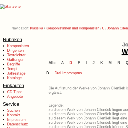
Navigation:
Klassika
/
Komponistinnen und Komponisten
/
C
/
Johann Cilen
Rubriken
Jo
Komponisten
We
Dirigenten
Textdichter
Gattungen
Alle
A
D
F
I
J
K
M
N
Begriffe
Tempi
D
Drei Impromptus
Jahrestage
Kataloge
Einkaufen
Die Auflistung der Werke von Johann Cilenšek i
CD-Tipps
ergänzt.
Angebote
Service
Legende:
zu diesem Werk von Johann Cilenšek liegen aus
Suchen
zu diesem Werk von Johann Cilenšek liegt das L
Kontakt
zu diesem Werk von Johann Cilenšek liegt ein
Impressum
zu diesem Werk von Johann Cilenšek liegt ein
Datenschutz
zu diesem Werk von Johann Cilenšek können Si