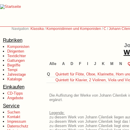
Navigation:
Klassika
/
Komponistinnen und Komponisten
/
C
/
Johann Cilen
Rubriken
Jo
Komponisten
We
Dirigenten
Textdichter
Gattungen
Alle
A
D
F
I
J
K
M
N
Begriffe
Tempi
Q
Quintett für Flöte, Oboe, Klarinette, Horn un
Jahrestage
Kataloge
Quintett für Klavier, 2 Violinen, Viola und Vi
Einkaufen
CD-Tipps
Die Auflistung der Werke von Johann Cilenšek i
Angebote
ergänzt.
Service
Suchen
Legende:
Kontakt
zu diesem Werk von Johann Cilenšek liegen aus
Impressum
zu diesem Werk von Johann Cilenšek liegt das L
zu diesem Werk von Johann Cilenšek liegt ein
Datenschutz