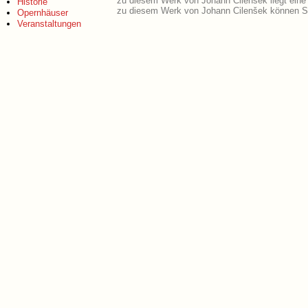
zu diesem Werk von Johann Cilenšek liegt ein
Historie
zu diesem Werk von Johann Cilenšek können Si
Opernhäuser
Veranstaltungen