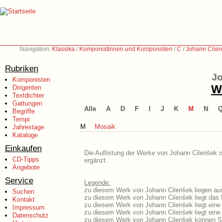
Navigation:
Klassika
/
Komponistinnen und Komponisten
/
C
/
Johann Cilen
Rubriken
Jo
Komponisten
We
Dirigenten
Textdichter
Gattungen
Alle
A
D
F
I
J
K
M
N
Begriffe
Tempi
M
Mosaik
Jahrestage
Kataloge
Einkaufen
Die Auflistung der Werke von Johann Cilenšek i
CD-Tipps
ergänzt.
Angebote
Service
Legende:
zu diesem Werk von Johann Cilenšek liegen aus
Suchen
zu diesem Werk von Johann Cilenšek liegt das L
Kontakt
zu diesem Werk von Johann Cilenšek liegt ein
Impressum
zu diesem Werk von Johann Cilenšek liegt ein
Datenschutz
zu diesem Werk von Johann Cilenšek können Si