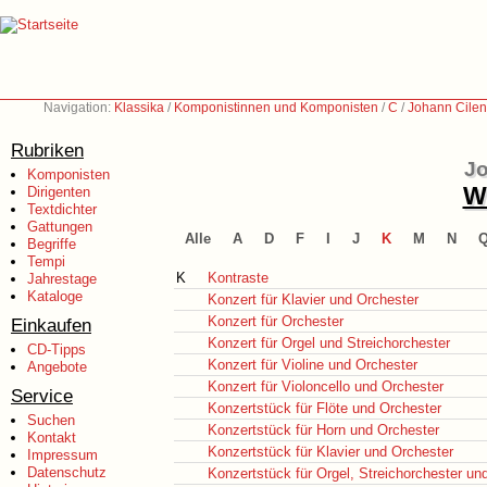
Navigation:
Klassika
/
Komponistinnen und Komponisten
/
C
/
Johann Cilen
Rubriken
Jo
Komponisten
We
Dirigenten
Textdichter
Gattungen
Alle
A
D
F
I
J
K
M
N
Begriffe
Tempi
K
Kontraste
Jahrestage
Kataloge
Konzert für Klavier und Orchester
Konzert für Orchester
Einkaufen
Konzert für Orgel und Streichorchester
CD-Tipps
Konzert für Violine und Orchester
Angebote
Konzert für Violoncello und Orchester
Service
Konzertstück für Flöte und Orchester
Suchen
Konzertstück für Horn und Orchester
Kontakt
Konzertstück für Klavier und Orchester
Impressum
Datenschutz
Konzertstück für Orgel, Streichorchester u