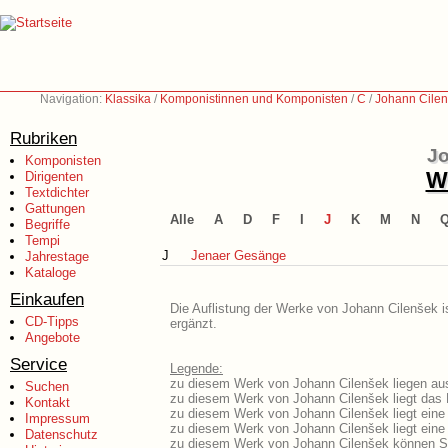
Navigation:
Klassika
/
Komponistinnen und Komponisten
/
C
/
Johann Cilen
Rubriken
Jo
Komponisten
We
Dirigenten
Textdichter
Gattungen
Alle
A
D
F
I
J
K
M
N
Begriffe
Tempi
J
Jenaer Gesänge
Jahrestage
Kataloge
Einkaufen
Die Auflistung der Werke von Johann Cilenšek i
CD-Tipps
ergänzt.
Angebote
Service
Legende:
zu diesem Werk von Johann Cilenšek liegen aus
Suchen
zu diesem Werk von Johann Cilenšek liegt das L
Kontakt
zu diesem Werk von Johann Cilenšek liegt ein
Impressum
zu diesem Werk von Johann Cilenšek liegt ein
Datenschutz
zu diesem Werk von Johann Cilenšek können Si