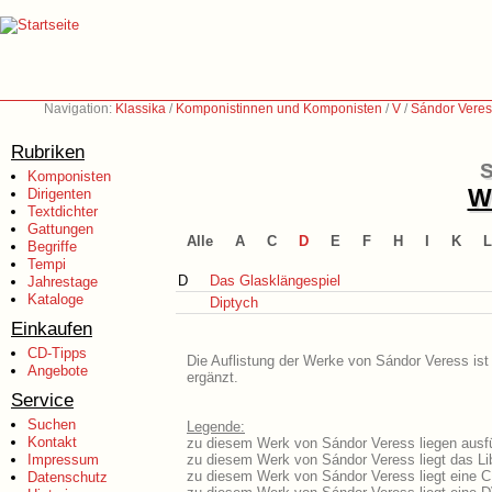
Navigation:
Klassika
/
Komponistinnen und Komponisten
/
V
/
Sándor Veres
Rubriken
S
Komponisten
We
Dirigenten
Textdichter
Gattungen
Alle
A
C
D
E
F
H
I
K
L
Begriffe
Tempi
D
Das Glasklängespiel
Jahrestage
Kataloge
Diptych
Einkaufen
CD-Tipps
Die Auflistung der Werke von Sándor Veress ist
Angebote
ergänzt.
Service
Suchen
Legende:
Kontakt
zu diesem Werk von Sándor Veress liegen ausfü
Impressum
zu diesem Werk von Sándor Veress liegt das Lib
zu diesem Werk von Sándor Veress liegt eine 
Datenschutz