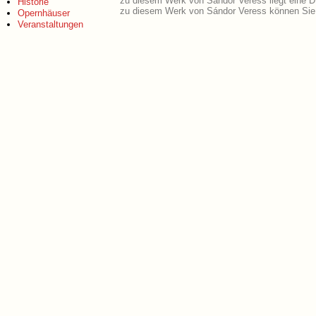
zu diesem Werk von Sándor Veress liegt eine 
Historie
zu diesem Werk von Sándor Veress können Sie 
Opernhäuser
Veranstaltungen