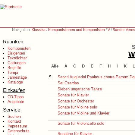
Navigation:
Klassika
/
Komponistinnen und Komponisten
/
V
/
Sándor Veres
Rubriken
S
Komponisten
We
Dirigenten
Textdichter
Gattungen
Alle
A
C
D
E
F
H
I
K
L
Begriffe
Tempi
S
Sancti Augustini Psalmus contra Partem Do
Jahrestage
Kataloge
Sei Csardas
Sieben ungarische Tänze
Einkaufen
Sonate für Klavier
CD-Tipps
Sonate für Orchester
Angebote
Sonate für Violine solo
Service
Sonate für Violine und Klavier
Suchen
Kontakt
Sonate für Violoncello solo
Impressum
Datenschutz
Sonatine für Klavier