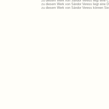
zu diesem Werk von Sándor Veress liegt eine 
zu diesem Werk von Sándor Veress liegt eine 
zu diesem Werk von Sándor Veress können Sie 