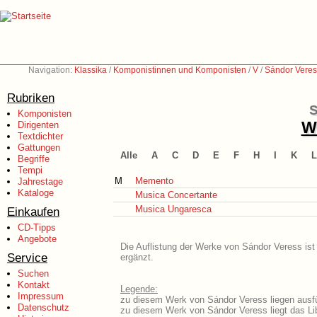
Navigation:
Klassika
/
Komponistinnen und Komponisten
/
V
/
Sándor Veres
Rubriken
S
Komponisten
We
Dirigenten
Textdichter
Gattungen
Alle
A
C
D
E
F
H
I
K
L
Begriffe
Tempi
M
Memento
Jahrestage
Kataloge
Musica Concertante
Musica Ungaresca
Einkaufen
CD-Tipps
Angebote
Die Auflistung der Werke von Sándor Veress ist
Service
ergänzt.
Suchen
Kontakt
Legende:
Impressum
zu diesem Werk von Sándor Veress liegen ausfü
Datenschutz
zu diesem Werk von Sándor Veress liegt das Lib