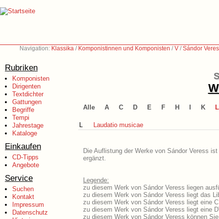
Navigation:
Klassika
/
Komponistinnen und Komponisten
/
V
/
Sándor Veres
Rubriken
S
Komponisten
We
Dirigenten
Textdichter
Gattungen
Alle
A
C
D
E
F
H
I
K
L
Begriffe
Tempi
L
Laudatio musicae
Jahrestage
Kataloge
Einkaufen
Die Auflistung der Werke von Sándor Veress ist
CD-Tipps
ergänzt.
Angebote
Service
Legende:
zu diesem Werk von Sándor Veress liegen ausfü
Suchen
zu diesem Werk von Sándor Veress liegt das Lib
Kontakt
zu diesem Werk von Sándor Veress liegt eine 
Impressum
zu diesem Werk von Sándor Veress liegt eine 
Datenschutz
zu diesem Werk von Sándor Veress können Sie 