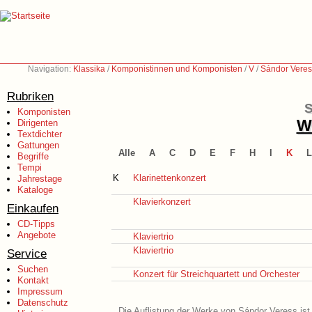
Navigation:
Klassika
/
Komponistinnen und Komponisten
/
V
/
Sándor Veres
Rubriken
S
Komponisten
We
Dirigenten
Textdichter
Gattungen
Alle
A
C
D
E
F
H
I
K
L
Begriffe
Tempi
K
Klarinettenkonzert
Jahrestage
Kataloge
Klavierkonzert
Einkaufen
CD-Tipps
Angebote
Klaviertrio
Klaviertrio
Service
Suchen
Konzert für Streichquartett und Orchester
Kontakt
Impressum
Datenschutz
Die Auflistung der Werke von Sándor Veress ist