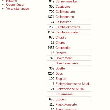
Historie
942
Bühnenmusiken
Opernhäuser
390
Capriccios
Veranstaltungen
700
Cellokonzerte
1374
Cellosonaten
74
Cellosuiten
250
Cembalokonzerte
1167
Cembalosonaten
973
Choräle
13
Choros
4457
Chorwerke
16
Dezette
745
Divertimenti
5
Divertissements
369
Duette
4204
Duos
190
Elegien
7
Elektroakustische Musik
21
Elektronische Musik
3
Entreméses
676
Etüden
118
Fagottkonzerte
30
Fagottquartette