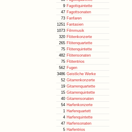
9
Fagottquintette
47
Fagottsonaten
73
Fanfaren
1251
Fantasien
1073
Filmmusik
320
Flötenkonzerte
265
Flötenquartette
75
Flötenquintette
482
Flötensonaten
75
Flötentrios
562
Fugen
3486
Geistliche Werke
52
Gitarrenkonzerte
19
Gitarrenquartette
15
Gitarrenquintette
40
Gitarrensonaten
54
Harfenkonzerte
1
Harfenquartett
4
Harfenquintette
47
Harfensonaten
5
Harfentrios