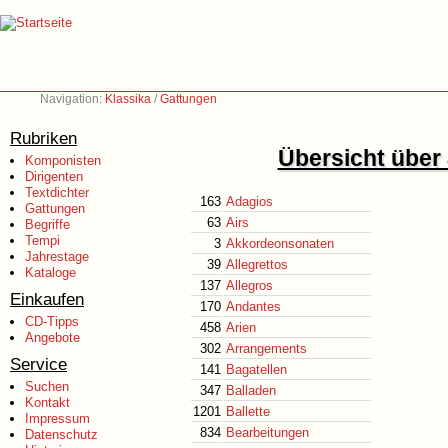
Navigation:
Klassika
/
Gattungen
Rubriken
Übersicht über 
Komponisten
Dirigenten
Textdichter
163
Adagios
Gattungen
63
Airs
Begriffe
Tempi
3
Akkordeonsonaten
Jahrestage
39
Allegrettos
Kataloge
137
Allegros
Einkaufen
170
Andantes
CD-Tipps
458
Arien
Angebote
302
Arrangements
Service
141
Bagatellen
Suchen
347
Balladen
Kontakt
1201
Ballette
Impressum
834
Bearbeitungen
Datenschutz