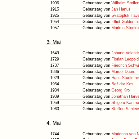
1906
Geburtstag von
Wilhelm Stolle
1915
Geburtstag von
Jan Hanuš
1925
Geburtstag von
Svatopluk Hav
1954
Geburtstag von
Elliot Goldenth
1957
Geburtstag von
Markus Stockh
3. Mai
1649
Geburtstag von
Johann Valenti
1729
Geburtstag von
Florian Leopo
1737
Geburtstag von
Friedrich Schwi
1886
Geburtstag von
Marcel Dupré
1929
Geburtstag von
Hans Stadlmair
1934
Geburtstag von
Božidar Kos
1934
Geburtstag von
Georg Kröll
1939
Geburtstag von
Jonathan Harv
1959
Geburtstag von
Shigeru Kan-no
1960
Geburtstag von
Steffen Schlei
4. Mai
1744
Geburtstag von
Marianna von M