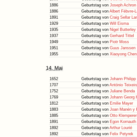
1886
Geburtstag von
Joseph Achron
1886
Geburtstag von
Albert Fébvre-
1891
Geburtstag von
Craig Sellar La
1929
Geburtstag von
Will Eisma
1935
Geburtstag von
Nigel Butterley
1937
Geburtstag von
Gerhard Tittel
1949
Geburtstag von
Piotr Moss
1951
Geburtstag von
Guus Janssen
1955
Geburtstag von
Xiaoyong Chen
14. Mai
1652
Geburtstag von
Johann Philipp
1707
Geburtstag von
António Teixeir
1752
Geburtstag von
Juliane Benda
1769
Geburtstag von
Johann Georg 
1812
Geburtstag von
Emilie Mayer
1883
Geburtstag von
Joan Manén y 
1885
Geburtstag von
Otto Klemperer
1891
Geburtstag von
Egon Kornauth
1892
Geburtstag von
Arthur Lourié
1892
Geburtstag von
Felix Petyrek