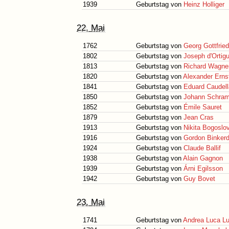
1939
Geburtstag von
Heinz Holliger
22. Mai
1762
Geburtstag von
Georg Gottfried
1802
Geburtstag von
Joseph d'Ortig
1813
Geburtstag von
Richard Wagne
1820
Geburtstag von
Alexander Erns
1841
Geburtstag von
Eduard Caudell
1850
Geburtstag von
Johann Schra
1852
Geburtstag von
Émile Sauret
1879
Geburtstag von
Jean Cras
1913
Geburtstag von
Nikita Bogoslo
1916
Geburtstag von
Gordon Binker
1924
Geburtstag von
Claude Ballif
1938
Geburtstag von
Alain Gagnon
1939
Geburtstag von
Árni Egilsson
1942
Geburtstag von
Guy Bovet
23. Mai
1741
Geburtstag von
Andrea Luca L