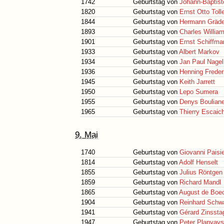
1742
Geburtstag von
Johann-Baptis
1820
Geburtstag von
Ernst Otto Toll
1844
Geburtstag von
Hermann Gräde
1893
Geburtstag von
Charles Willia
1901
Geburtstag von
Ernst Schiffma
1933
Geburtstag von
Albert Markov
1934
Geburtstag von
Jan Paul Nagel
1936
Geburtstag von
Henning Freder
1945
Geburtstag von
Keith Jarrett
1950
Geburtstag von
Lepo Sumera
1955
Geburtstag von
Denys Boulian
1965
Geburtstag von
Thierry Escaic
9. Mai
1740
Geburtstag von
Giovanni Paisie
1814
Geburtstag von
Adolf Henselt
1855
Geburtstag von
Julius Röntgen
1859
Geburtstag von
Richard Mandl
1865
Geburtstag von
August de Boe
1904
Geburtstag von
Reinhard Schwa
1941
Geburtstag von
Gérard Zinssta
1947
Geburtstag von
Peter Planyav