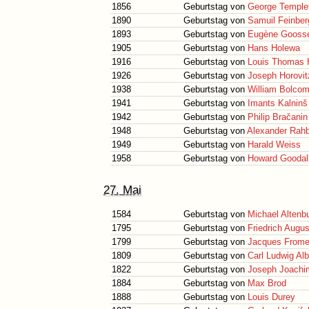
1856
Geburtstag von
George Temple
1890
Geburtstag von
Samuil Feinber
1893
Geburtstag von
Eugène Gooss
1905
Geburtstag von
Hans Holewa
1916
Geburtstag von
Louis Thomas 
1926
Geburtstag von
Joseph Horovit
1938
Geburtstag von
William Bolco
1941
Geburtstag von
Imants Kalninš
1942
Geburtstag von
Philip Bračanin
1948
Geburtstag von
Alexander Rahb
1949
Geburtstag von
Harald Weiss
1958
Geburtstag von
Howard Goodal
27. Mai
1584
Geburtstag von
Michael Altenb
1795
Geburtstag von
Friedrich Augu
1799
Geburtstag von
Jacques Frome
1809
Geburtstag von
Carl Ludwig Al
1822
Geburtstag von
Joseph Joachi
1884
Geburtstag von
Max Brod
1888
Geburtstag von
Louis Durey