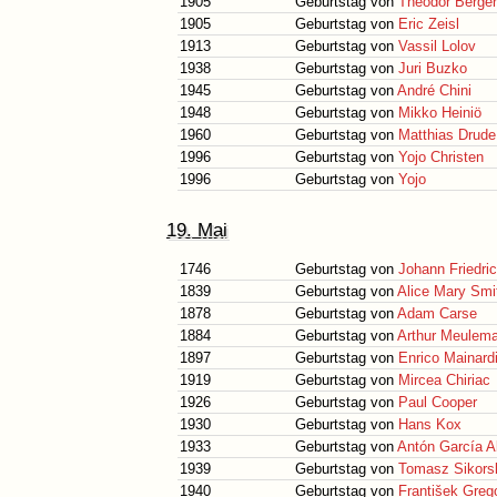
1905
Geburtstag von
Theodor Berger
1905
Geburtstag von
Eric Zeisl
1913
Geburtstag von
Vassil Lolov
1938
Geburtstag von
Juri Buzko
1945
Geburtstag von
André Chini
1948
Geburtstag von
Mikko Heiniö
1960
Geburtstag von
Matthias Drude
1996
Geburtstag von
Yojo Christen
1996
Geburtstag von
Yojo
19. Mai
1746
Geburtstag von
Johann Friedri
1839
Geburtstag von
Alice Mary Smi
1878
Geburtstag von
Adam Carse
1884
Geburtstag von
Arthur Meulem
1897
Geburtstag von
Enrico Mainard
1919
Geburtstag von
Mircea Chiriac
1926
Geburtstag von
Paul Cooper
1930
Geburtstag von
Hans Kox
1933
Geburtstag von
Antón García Ab
1939
Geburtstag von
Tomasz Sikors
1940
Geburtstag von
František Gre