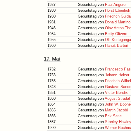
1927
Geburtstag von
Paul Angerer
1930
Geburtstag von
Horst Ebenhöh
1930
Geburtstag von
Friedrich Gulda
1931
Geburtstag von
Donald Martino
1946
Geburtstag von
Olav Anton T
1954
Geburtstag von
Betty Olivero
1955
Geburtstag von
Olli Kortegang
1960
Geburtstag von
Hanuš Bartoň
17. Mai
1732
Geburtstag von
Francesco Pasq
1753
Geburtstag von
Johann Holzer
1755
Geburtstag von
Friedrich Wilhe
1843
Geburtstag von
Gustave Sandr
1851
Geburtstag von
Victor Bendix
1860
Geburtstag von
August Stradal
1864
Geburtstag von
John W. Boone
1865
Geburtstag von
Martin Jacobi
1866
Geburtstag von
Erik Satie
1867
Geburtstag von
Stanley Hawle
1900
Geburtstag von
Werner Bochm