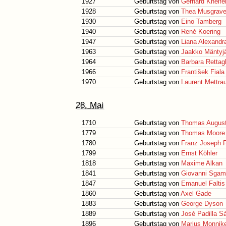
1927
Geburtstag von
Gerhard Kneife
1928
Geburtstag von
Thea Musgrav
1930
Geburtstag von
Eino Tamberg
1940
Geburtstag von
René Koering
1947
Geburtstag von
Liana Alexandr
1963
Geburtstag von
Jaakko Mäntyjä
1964
Geburtstag von
Barbara Rettagl
1966
Geburtstag von
František Fiala
1970
Geburtstag von
Laurent Mettra
28. Mai
1710
Geburtstag von
Thomas August
1779
Geburtstag von
Thomas Moore
1780
Geburtstag von
Franz Joseph F
1799
Geburtstag von
Ernst Köhler
1818
Geburtstag von
Maxime Alkan
1841
Geburtstag von
Giovanni Sgam
1847
Geburtstag von
Emanuel Faltis
1860
Geburtstag von
Axel Gade
1883
Geburtstag von
George Dyson
1889
Geburtstag von
José Padilla S
1896
Geburtstag von
Marius Monni