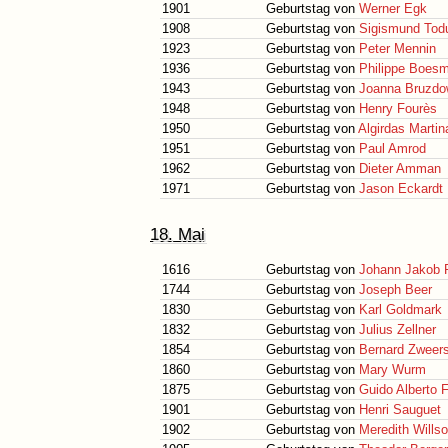
1901
Geburtstag von
Werner Egk
1908
Geburtstag von
Sigismund Tod
1923
Geburtstag von
Peter Mennin
1936
Geburtstag von
Philippe Boes
1943
Geburtstag von
Joanna Bruzdo
1948
Geburtstag von
Henry Fourès
1950
Geburtstag von
Algirdas Martina
1951
Geburtstag von
Paul Amrod
1962
Geburtstag von
Dieter Amman
1971
Geburtstag von
Jason Eckardt
18. Mai
1616
Geburtstag von
Johann Jakob 
1744
Geburtstag von
Joseph Beer
1830
Geburtstag von
Karl Goldmark
1832
Geburtstag von
Julius Zellner
1854
Geburtstag von
Bernard Zweer
1860
Geburtstag von
Mary Wurm
1875
Geburtstag von
Guido Alberto 
1901
Geburtstag von
Henri Sauguet
1902
Geburtstag von
Meredith Wills