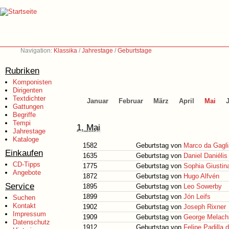
Navigation:
Klassika
/
Jahrestage
/
Geburtstage
Rubriken
Komponisten
Dirigenten
Textdichter
Januar
Februar
März
April
Mai
Gattungen
Begriffe
Tempi
1. Mai
Jahrestage
Kataloge
1582
Geburtstag von
Marco da Gagl
Einkaufen
1635
Geburtstag von
Daniel Daniélis
CD-Tipps
1775
Geburtstag von
Sophia Giusti
Angebote
1872
Geburtstag von
Hugo Alfvén
Service
1895
Geburtstag von
Leo Sowerby
1899
Geburtstag von
Jón Leifs
Suchen
Kontakt
1902
Geburtstag von
Joseph Rixner
Impressum
1909
Geburtstag von
George Melach
Datenschutz
1912
Geburtstag von
Felipe Padilla 