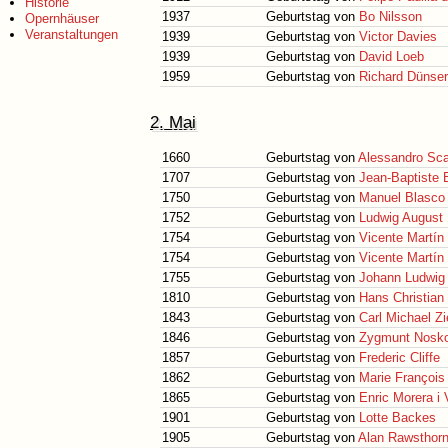
Historie
1937
Geburtstag von
Bo Nilsson
Opernhäuser
Veranstaltungen
1939
Geburtstag von
Victor Davies
1939
Geburtstag von
David Loeb
1959
Geburtstag von
Richard Dünser
2. Mai
1660
Geburtstag von
Alessandro Scar
1707
Geburtstag von
Jean-Baptiste B
1750
Geburtstag von
Manuel Blasco
1752
Geburtstag von
Ludwig August 
1754
Geburtstag von
Vicente Martín 
1754
Geburtstag von
Vicente Martín 
1755
Geburtstag von
Johann Ludwig 
1810
Geburtstag von
Hans Christia
1843
Geburtstag von
Carl Michael Zi
1846
Geburtstag von
Zygmunt Nosk
1857
Geburtstag von
Frederic Cliffe
1862
Geburtstag von
Marie Françoi
1865
Geburtstag von
Enric Morera i 
1901
Geburtstag von
Lotte Backes
1905
Geburtstag von
Alan Rawsthor