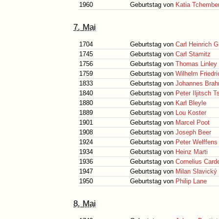
1960
Geburtstag von
Katia Tchember
7. Mai
1704
Geburtstag von
Carl Heinrich 
1745
Geburtstag von
Carl Stamitz
1756
Geburtstag von
Thomas Linley
1759
Geburtstag von
Wilhelm Friedr
1833
Geburtstag von
Johannes Bra
1840
Geburtstag von
Peter Iljitsch 
1880
Geburtstag von
Karl Bleyle
1889
Geburtstag von
Lou Koster
1901
Geburtstag von
Marcel Poot
1908
Geburtstag von
Joseph Beer
1924
Geburtstag von
Peter Welffens
1934
Geburtstag von
Heinz Marti
1936
Geburtstag von
Cornelius Card
1947
Geburtstag von
Milan Slavický
1950
Geburtstag von
Philip Lane
8. Mai