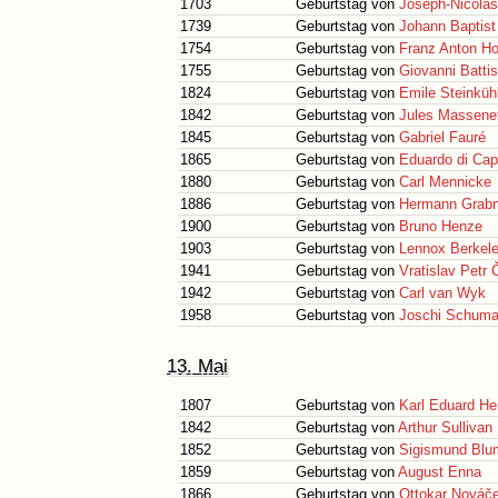
1703
Geburtstag von
Joseph-Nicola
1739
Geburtstag von
Johann Baptist
1754
Geburtstag von
Franz Anton Ho
1755
Geburtstag von
Giovanni Battis
1824
Geburtstag von
Emile Steinküh
1842
Geburtstag von
Jules Massene
1845
Geburtstag von
Gabriel Fauré
1865
Geburtstag von
Eduardo di Ca
1880
Geburtstag von
Carl Mennicke
1886
Geburtstag von
Hermann Grabn
1900
Geburtstag von
Bruno Henze
1903
Geburtstag von
Lennox Berkel
1941
Geburtstag von
Vratislav Petr 
1942
Geburtstag von
Carl van Wyk
1958
Geburtstag von
Joschi Schum
13. Mai
1807
Geburtstag von
Karl Eduard He
1842
Geburtstag von
Arthur Sullivan
1852
Geburtstag von
Sigismund Blu
1859
Geburtstag von
August Enna
1866
Geburtstag von
Ottokar Nováč