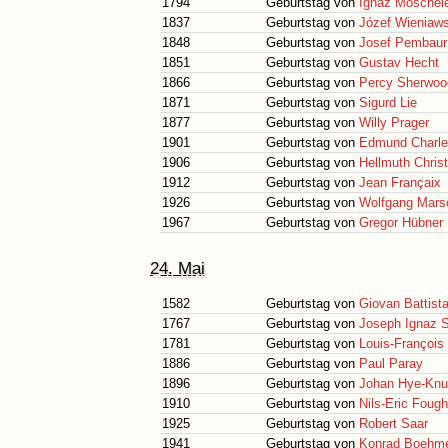
1794
Geburtstag von
Ignaz Moschel
1837
Geburtstag von
Józef Wieniaws
1848
Geburtstag von
Josef Pembaur
1851
Geburtstag von
Gustav Hecht
1866
Geburtstag von
Percy Sherwoo
1871
Geburtstag von
Sigurd Lie
1877
Geburtstag von
Willy Prager
1901
Geburtstag von
Edmund Charle
1906
Geburtstag von
Hellmuth Christ
1912
Geburtstag von
Jean Françaix
1926
Geburtstag von
Wolfgang Mars
1967
Geburtstag von
Gregor Hübner
24. Mai
1582
Geburtstag von
Giovan Battist
1767
Geburtstag von
Joseph Ignaz 
1781
Geburtstag von
Louis-François
1886
Geburtstag von
Paul Paray
1896
Geburtstag von
Johan Hye-Kn
1910
Geburtstag von
Nils-Eric Fough
1925
Geburtstag von
Robert Saar
1941
Geburtstag von
Konrad Boehm