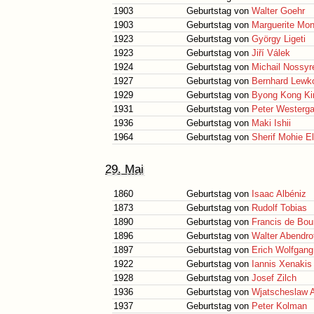
1903
Geburtstag von
Walter Goehr
1903
Geburtstag von
Marguerite Mon
1923
Geburtstag von
György Ligeti
1923
Geburtstag von
Jiří Válek
1924
Geburtstag von
Michail Nossy
1927
Geburtstag von
Bernhard Lewk
1929
Geburtstag von
Byong Kong K
1931
Geburtstag von
Peter Westerga
1936
Geburtstag von
Maki Ishii
1964
Geburtstag von
Sherif Mohie El
29. Mai
1860
Geburtstag von
Isaac Albéniz
1873
Geburtstag von
Rudolf Tobias
1890
Geburtstag von
Francis de Bou
1896
Geburtstag von
Walter Abendro
1897
Geburtstag von
Erich Wolfgang
1922
Geburtstag von
Iannis Xenakis
1928
Geburtstag von
Josef Zilch
1936
Geburtstag von
Wjatscheslaw 
1937
Geburtstag von
Peter Kolman