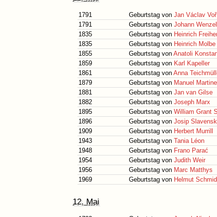
1791
Geburtstag von
Jan Václav Voř
1791
Geburtstag von
Johann Wenzel
1835
Geburtstag von
Heinrich Freihe
1835
Geburtstag von
Heinrich Molbe
1855
Geburtstag von
Anatoli Konsta
1859
Geburtstag von
Karl Kapeller
1861
Geburtstag von
Anna Teichmüll
1879
Geburtstag von
Manuel Martine
1881
Geburtstag von
Jan van Gilse
1882
Geburtstag von
Joseph Marx
1895
Geburtstag von
William Grant St
1896
Geburtstag von
Josip Slavensk
1909
Geburtstag von
Herbert Murrill
1943
Geburtstag von
Tania Léon
1948
Geburtstag von
Frano Parać
1954
Geburtstag von
Judith Weir
1956
Geburtstag von
Marc Matthys
1969
Geburtstag von
Helmut Schmid
12. Mai