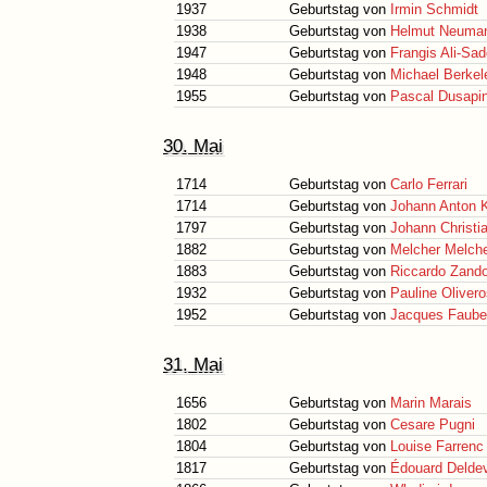
1937
Geburtstag von
Irmin Schmidt
1938
Geburtstag von
Helmut Neuma
1947
Geburtstag von
Frangis Ali-Sa
1948
Geburtstag von
Michael Berkel
1955
Geburtstag von
Pascal Dusapi
30. Mai
1714
Geburtstag von
Carlo Ferrari
1714
Geburtstag von
Johann Anton K
1797
Geburtstag von
Johann Christi
1882
Geburtstag von
Melcher Melch
1883
Geburtstag von
Riccardo Zando
1932
Geburtstag von
Pauline Oliver
1952
Geburtstag von
Jacques Faube
31. Mai
1656
Geburtstag von
Marin Marais
1802
Geburtstag von
Cesare Pugni
1804
Geburtstag von
Louise Farrenc
1817
Geburtstag von
Édouard Delde