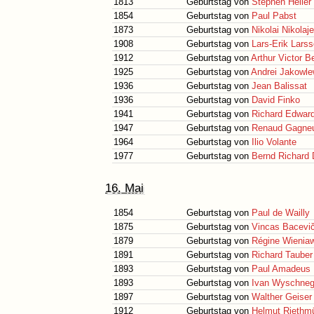
1813
Geburtstag von
Stephen Heller
1854
Geburtstag von
Paul Pabst
1873
Geburtstag von
Nikolai Nikolaj
1908
Geburtstag von
Lars-Erik Lars
1912
Geburtstag von
Arthur Victor B
1925
Geburtstag von
Andrei Jakowle
1936
Geburtstag von
Jean Balissat
1936
Geburtstag von
David Finko
1941
Geburtstag von
Richard Edwar
1947
Geburtstag von
Renaud Gagne
1964
Geburtstag von
Ilio Volante
1977
Geburtstag von
Bernd Richard
16. Mai
1854
Geburtstag von
Paul de Wailly
1875
Geburtstag von
Vincas Bacevič
1879
Geburtstag von
Régine Wienia
1891
Geburtstag von
Richard Tauber
1893
Geburtstag von
Paul Amadeus 
1893
Geburtstag von
Ivan Wyschneg
1897
Geburtstag von
Walther Geiser
1912
Geburtstag von
Helmut Riethmü