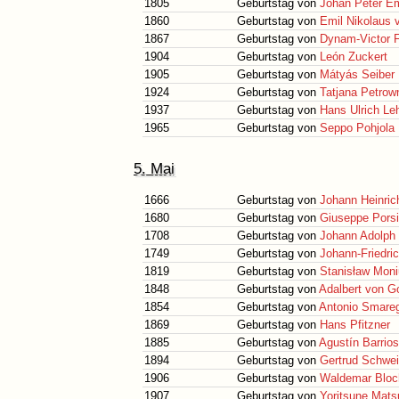
1805
Geburtstag von
Johan Peter Em
1860
Geburtstag von
Emil Nikolaus 
1867
Geburtstag von
Dynam-Victor 
1904
Geburtstag von
León Zuckert
1905
Geburtstag von
Mátyás Seiber
1924
Geburtstag von
Tatjana Petrow
1937
Geburtstag von
Hans Ulrich L
1965
Geburtstag von
Seppo Pohjola
5. Mai
1666
Geburtstag von
Johann Heinrich
1680
Geburtstag von
Giuseppe Porsi
1708
Geburtstag von
Johann Adolph
1749
Geburtstag von
Johann-Friedri
1819
Geburtstag von
Stanisław Mon
1848
Geburtstag von
Adalbert von G
1854
Geburtstag von
Antonio Smareg
1869
Geburtstag von
Hans Pfitzner
1885
Geburtstag von
Agustín Barrio
1894
Geburtstag von
Gertrud Schwei
1906
Geburtstag von
Waldemar Bloc
1907
Geburtstag von
Yoritsune Mats