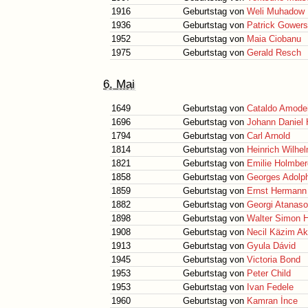
1916
Geburtstag von
Weli Muhadow
1936
Geburtstag von
Patrick Gowers
1952
Geburtstag von
Maia Ciobanu
1975
Geburtstag von
Gerald Resch
6. Mai
1649
Geburtstag von
Cataldo Amode
1696
Geburtstag von
Johann Daniel 
1794
Geburtstag von
Carl Arnold
1814
Geburtstag von
Heinrich Wilhe
1821
Geburtstag von
Emilie Holmber
1858
Geburtstag von
Georges Adolp
1859
Geburtstag von
Ernst Hermann 
1882
Geburtstag von
Georgi Atanas
1898
Geburtstag von
Walter Simon 
1908
Geburtstag von
Necil Käzim A
1913
Geburtstag von
Gyula Dávid
1945
Geburtstag von
Victoria Bond
1953
Geburtstag von
Peter Child
1953
Geburtstag von
Ivan Fedele
1960
Geburtstag von
Kamran İnce