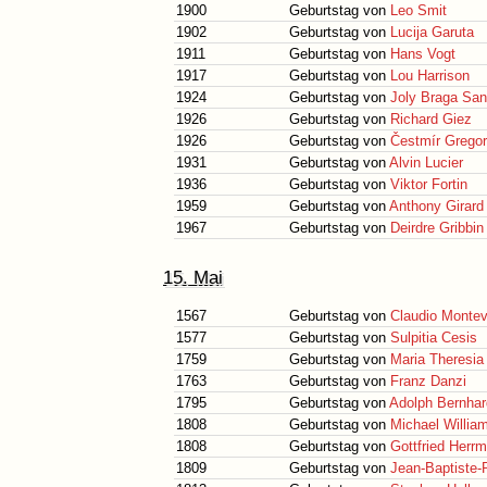
1900
Geburtstag von
Leo Smit
1902
Geburtstag von
Lucija Garuta
1911
Geburtstag von
Hans Vogt
1917
Geburtstag von
Lou Harrison
1924
Geburtstag von
Joly Braga San
1926
Geburtstag von
Richard Giez
1926
Geburtstag von
Čestmír Gregor
1931
Geburtstag von
Alvin Lucier
1936
Geburtstag von
Viktor Fortin
1959
Geburtstag von
Anthony Girard
1967
Geburtstag von
Deirdre Gribbin
15. Mai
1567
Geburtstag von
Claudio Montev
1577
Geburtstag von
Sulpitia Cesis
1759
Geburtstag von
Maria Theresia
1763
Geburtstag von
Franz Danzi
1795
Geburtstag von
Adolph Bernha
1808
Geburtstag von
Michael Willia
1808
Geburtstag von
Gottfried Herr
1809
Geburtstag von
Jean-Baptiste-