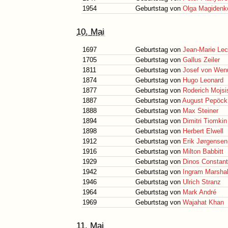
1954
Geburtstag von
Olga Magidenk
10. Mai
1697
Geburtstag von
Jean-Marie Lecl
1705
Geburtstag von
Gallus Zeiler
1811
Geburtstag von
Josef von Wen
1874
Geburtstag von
Hugo Leonard
1877
Geburtstag von
Roderich Mojsi
1887
Geburtstag von
August Pepöck
1888
Geburtstag von
Max Steiner
1894
Geburtstag von
Dimitri Tiomkin
1898
Geburtstag von
Herbert Elwell
1912
Geburtstag von
Erik Jørgensen
1916
Geburtstag von
Milton Babbitt
1929
Geburtstag von
Dinos Constant
1942
Geburtstag von
Ingram Marshal
1946
Geburtstag von
Ulrich Stranz
1964
Geburtstag von
Mark André
1969
Geburtstag von
Wajahat Khan
11. Mai