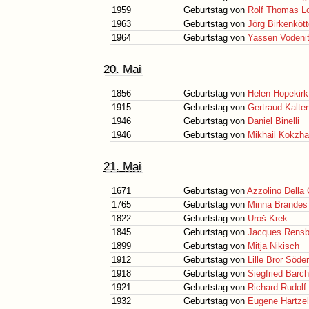
1959
Geburtstag von
Rolf Thomas L
1963
Geburtstag von
Jörg Birkenkött
1964
Geburtstag von
Yassen Vodeni
20. Mai
1856
Geburtstag von
Helen Hopekirk
1915
Geburtstag von
Gertraud Kalte
1946
Geburtstag von
Daniel Binelli
1946
Geburtstag von
Mikhail Kokzh
21. Mai
1671
Geburtstag von
Azzolino Della 
1765
Geburtstag von
Minna Brandes
1822
Geburtstag von
Uroš Krek
1845
Geburtstag von
Jacques Rensb
1899
Geburtstag von
Mitja Nikisch
1912
Geburtstag von
Lille Bror Söde
1918
Geburtstag von
Siegfried Barch
1921
Geburtstag von
Richard Rudolf 
1932
Geburtstag von
Eugene Hartzel